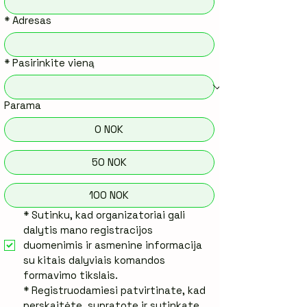
*
Adresas
*
Pasirinkite vieną
Parama
0 NOK
50 NOK
100 NOK
*
Sutinku, kad organizatoriai gali 
dalytis mano registracijos 
duomenimis ir asmenine informacija 
su kitais dalyviais komandos 
formavimo tikslais.
*
Registruodamiesi patvirtinate, kad 
perskaitėte, supratote ir sutinkate 