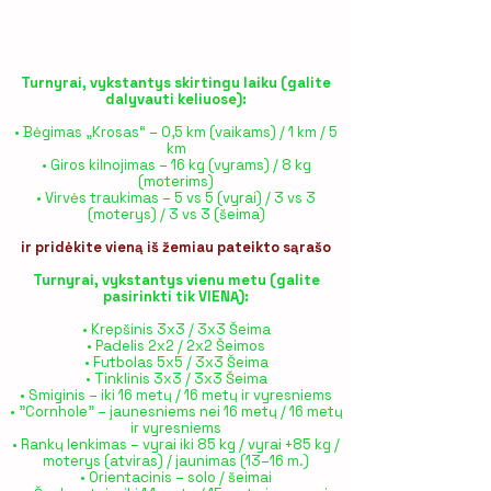
Turnyrai, vykstantys skirtingu laiku (galite
dalyvauti keliuose):
• Bėgimas „Krosas“ – 0,5 km (vaikams) / 1 km / 5
km
• Giros kilnojimas – 16 kg (vyrams) / 8 kg
(moterims)
• Virvės traukimas – 5 vs 5 (vyrai) / 3 vs 3
(moterys) / 3 vs 3 (šeima)
ir pridėkite vieną iš žemiau pateikto sąrašo
Turnyrai, vykstantys vienu metu (galite
pasirinkti tik VIENĄ):
• Krepšinis 3x3 / 3x3 Šeima
• Padelis 2x2 / 2x2 Šeimos
• Futbolas 5x5 / 3x3 Šeima
• Tinklinis 3x3 / 3x3 Šeima
• Smiginis – iki 16 metų / 16 metų ir vyresniems
• "Cornhole" – jaunesniems nei 16 metų / 16 metų
ir vyresniems
• Rankų lenkimas – vyrai iki 85 kg / vyrai +85 kg /
moterys (atviras) / jaunimas (13–16 m.)
• Orientacinis – solo / šeimai