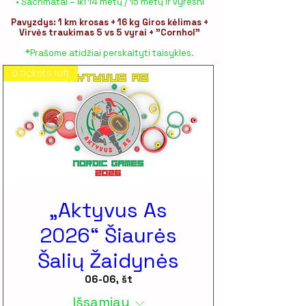
• Šachmatai – iki 14 metų / 15 metų ir vyresni
Pavyzdys: 1 km krosas + 16 kg Giros kėlimas +
Virvės traukimas 5 vs 5 vyrai + "Cornhol"
*Prašome atidžiai perskaityti taisykles.
0 tickets left
„Aktyvus As
2026“ Šiaurės
Šalių Žaidynės
06-06, št
Išsamiau