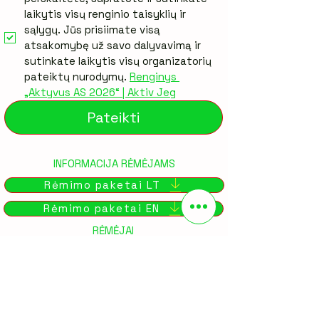
laikytis visų renginio taisyklių ir 
sąlygų. Jūs prisiimate visą 
atsakomybę už savo dalyvavimą ir 
sutinkate laikytis visų organizatorių 
pateiktų nurodymų. 
Renginys 
„Aktyvus AS 2026“ | Aktiv Jeg
Pateikti
INFORMACIJA RĖMĖJAMS
Rėmimo paketai LT
Rėmimo paketai EN
RĖMĖJAI