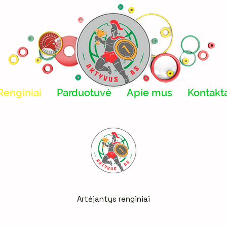
Renginiai
Parduotuvė
Apie mus
Kontakt
Artėjantys renginiai