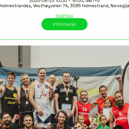
2025-08-23 10:00 – 16:00; GMT+2
Holmestrandas, Vesthøyveien 7A, 3085 Holmestrand, Norvegij
Išsamiau
Informacija