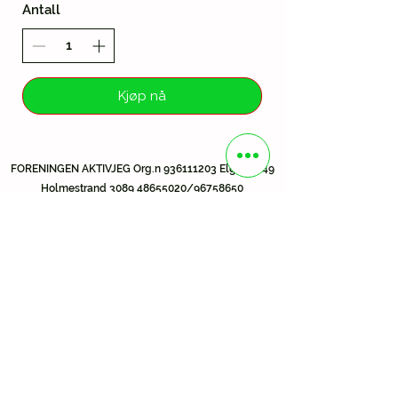
Antall
Kjøp nå
FORENINGEN AKTIVJEG Org.n
936111203
Elgfaret 49
Holmestrand
3089 48655020
/96758650
info@aktivjeg
.com
Spartabutikk AS Org.n
932 595 915
Elgfaret 49
Holmestrand
3089 48655020
/96758650
info@spartabutikk.com